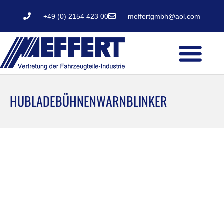
+49 (0) 2154 423 00
meffertgmbh@aol.com
HUBLADEBÜHNENWARNBLINKER